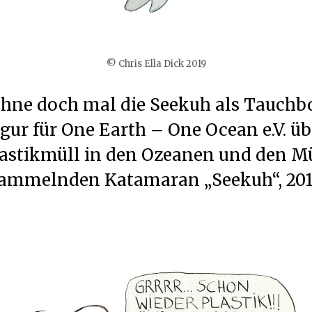
© Chris Ella Dick 2019
chne doch mal die Seekuh als Tauchb
igur für One Earth – One Ocean e.V. üb
astikmüll in den Ozeanen und den M
ammelnden Katamaran „Seekuh“, 201