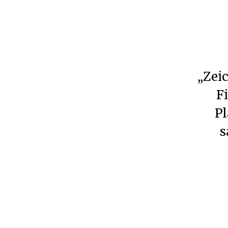
„Zei
F
Pl
s