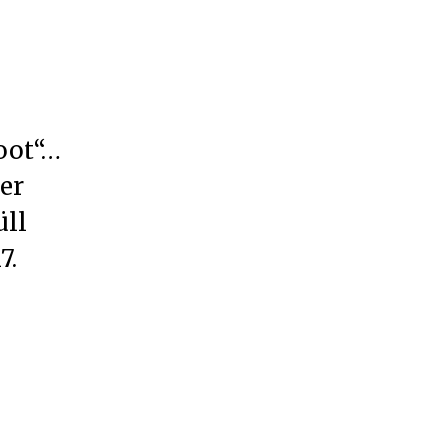
oot“…
er
üll
7.