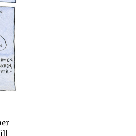
ber
üll