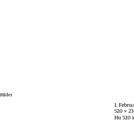
Bilder
1. Febru
520 × 23
Hu 520 