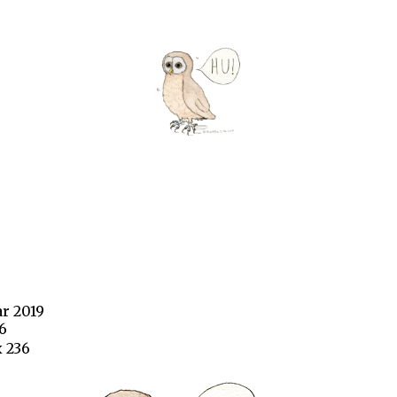
ar 2019
6
x 236